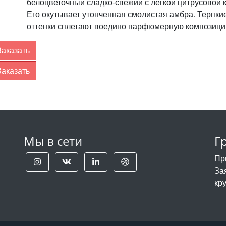
белоцветочный сладко-свежий с легкой цитрусовой к
Его окутывает утонченная смолистая амбра. Терпк
оттенки сплетают воедино парфюмерную композицию
Заказать
Заказать
Мы в сети
Г
Пр
За
кр