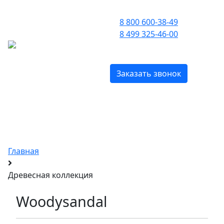
ПРИЕМ ЗВОНКОВ С 09:00 ДО 21:00
8 800 600-38-49
8 499 325-46-00
МЕНЮ
БЕСПЛАТНО ПО РОССИИ
Заказать звонок
Оригинальные духи
Hermetica
с доставкой по Москве и всей России
Главная
Древесная коллекция
Woodysandal