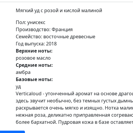
Мягкий уд с розой и кислой малиной
Пол
: унисекс
Производство
: Франция
Семейство
: восточные древесные
Год выпуска
: 2018
Верхние ноты:
розовое масло
Средние ноты:
амбра
Базовые ноты:
уд
Verticaloud - утонченный аромат на основе драго
здесь звучит необычно, без темных густых дымны
раскрывается очень мягко и изящно. Нотка мали
нежная роза, деликатно приправленная согрев
более бархатной. Пудровая кожа в базе оставля