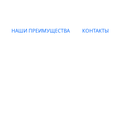
НАШИ ПРЕИМУЩЕСТВА
КОНТАКТЫ
гинальные духи Herme
с доставкой по Москве и всей России