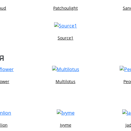
oud
Patchoulight
San
Source1
я
lower
Multilotus
Peo
lion
Ivyme
Ja