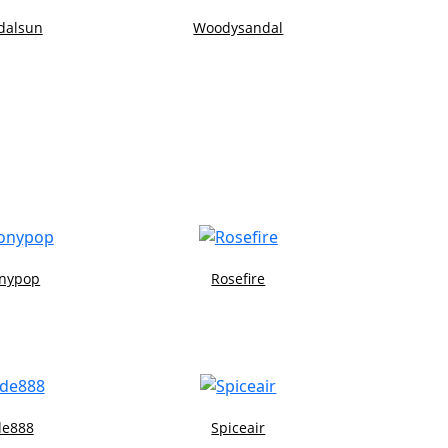
dalsun
Woodysandal
nypop
Rosefire
de888
Spiceair