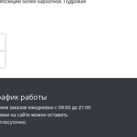
позицию более бархатной. Пудровая
рафик работы
ием заказов ежедневно с 09:00 до 21:00
явки на сайте можно оставить
углосуточно.